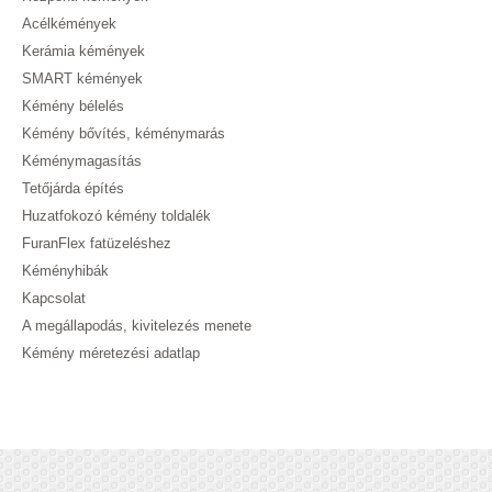
Acélkémények
Kerámia kémények
SMART kémények
Kémény bélelés
Kémény bővítés, kéménymarás
Kéménymagasítás
Tetőjárda építés
Huzatfokozó kémény toldalék
FuranFlex fatüzeléshez
Kéményhibák
Kapcsolat
A megállapodás, kivitelezés menete
Kémény méretezési adatlap