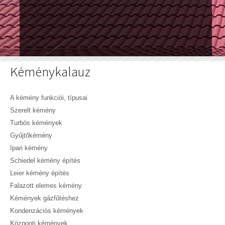
Kéménykalauz
A kémény funkciói, típusai
Szerelt kémény
Turbós kémények
Gyűjtőkémény
Ipari kémény
Schiedel kémény építés
Leier kémény építés
Falazott elemes kémény
Kémények gázfűtéshez
Kondenzációs kémények
Központi kémények